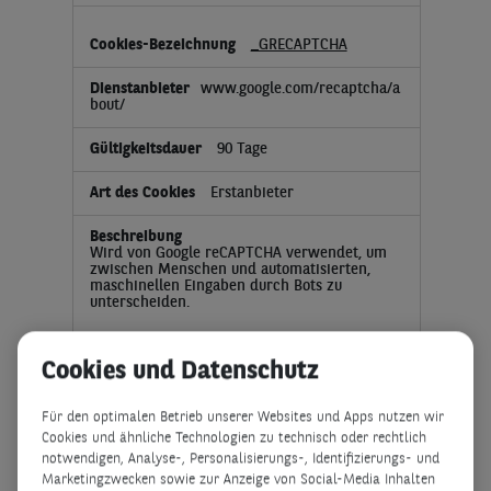
_GRECAPTCHA
www.google.com/recaptcha/a
bout/
90 Tage
Erstanbieter
Wird von Google reCAPTCHA verwendet, um
zwischen Menschen und automatisierten,
maschinellen Eingaben durch Bots zu
unterscheiden.
Cookies und Datenschutz
_GRECAPTCHA
Für den optimalen Betrieb unserer Websites und Apps nutzen wir
www.google.com/recaptcha
Cookies und ähnliche Technologien zu technisch oder rechtlich
notwendigen, Analyse-, Personalisierungs-, Identifizierungs- und
90 Tage
Marketingzwecken sowie zur Anzeige von Social-Media Inhalten