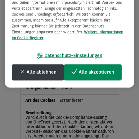
und teilen Informationen min. pseudonymisiert mit Werbe- und
Drittanbieter
Vertriebspartnern. Einige der eingesetzten Technologien inkl.
Cookies sind unbedingt erforderlich. Weiteren können Sie
zustimmen, indem Sie auf "Alle akzeptieren" klicken. Ihre
Wird von Google reCAPTCHA verwendet, um
Zustimmung können Sie jederzeit in den Datenschutz-
zwischen Menschen und automatisierten,
maschinellen Eingaben durch Bots zu
Einstellungen anpassen oder widerrufen.
Weitere Informationen
unterscheiden.
im Cookie-Register
Datenschutz-Einstellungen
OptanonAlertBoxClosed
Alle ablehnen
Alle akzeptieren
cookielaw.org
1 Jahr
Erstanbieter
Wird durch die Cookie-Compliance-Lösung
von OneTrust gesetzt. Nach der ersten aktiven
Interaktion mit dem Cookie-Banner, wird dem
Website-Besucher das Cookie-Banner dadurch
erst wieder nach einem Jahr angezeigt. Das