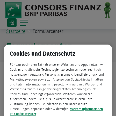
Startseite
Formularcenter
Formularcenter
Cookies und Datenschutz
Für den optimalen Betrieb unserer Websites und Apps nutzen wir
Cookies und ähnliche Technologien zu technisch oder rechtlich
notwendigen, Analyse-, Personalisierungs-, Identifizierungs- und
Sie können die Formulare einfach auf Ihren
Marketingzwecken sowie zur Anzeige von Social-Media Inhalten
und teilen Informationen min. pseudonymisiert mit Werbe- und
PC herunterladen, ausfüllen, ausdrucken
Vertriebspartnern. Einige der eingesetzten Technologien inkl.
und unterschrieben per Post oder E-Mail an
Cookies sind unbedingt erforderlich. Weiteren können Sie
zustimmen, indem Sie auf "Alle akzeptieren" klicken. Ihre
uns senden. Für das Anzeigen und Drucken
Zustimmung können Sie jederzeit in den Datenschutz-
von PDF-Dateien benötigen Sie den Adobe
Einstellungen anpassen oder widerrufen.
Weitere Informationen
im Cookie-Register