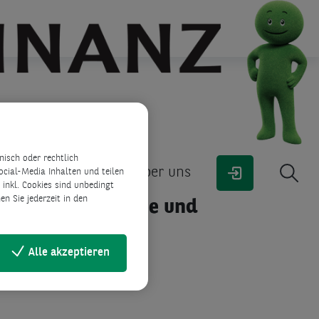
isch oder rechtlich
& Kredite
Service
Über uns
ocial-Media Inhalten und teilen
inkl. Cookies sind unbedingt
n Sie jederzeit in den
 wichtige Hinweise und
r Sie bereit:
Alle akzeptieren