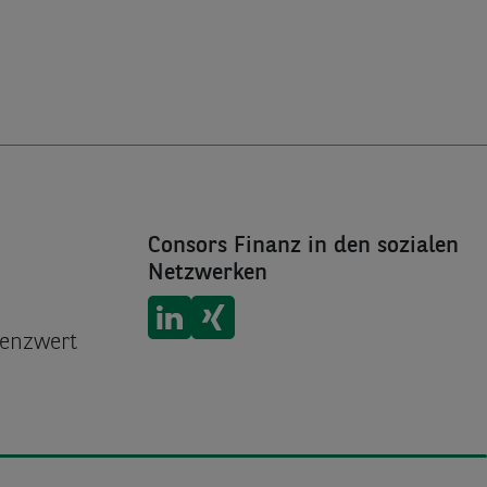
Consors Finanz in den sozialen
Netzwerken
Consors Finanz auf
Consors Finanz auf
LinkedIn
Xing
renzwert