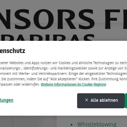
rs Finanz Mastercard
en und Antworten
ischer Ratenkredit
ulare und Anträge
 uns
tenschutz
se
e-Banking
akt
ere
serer Websites und Apps nutzen wir Cookies und ähnliche Technologien zu techn
Karten 
nalisierungs-, Identifizierungs- und Marketingzwecken sowie zur Anzeige von S
isiert mit Werbe- und Vertriebspartnern. Einige der eingesetzten Technologien 
 Sie zustimmen, indem Sie auf "Alle akzeptieren" klicken. Ihre Zustimmung könne
Hier halten wir
npassen oder widerrufen.
Weitere Informationen im Cookie-Register
Informationen fü
llungen
Alle ablehnen
Impressum
Whistleblowing