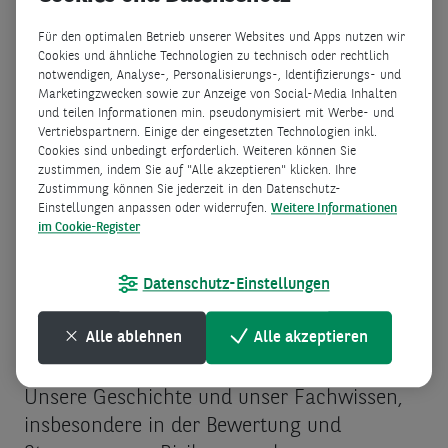
wir Ihnen eine breite Palette von Lösungen
Für den optimalen Betrieb unserer Websites und Apps nutzen wir
(Finanzierungen, Anlagen, Spareinlagen,
Cookies und ähnliche Technologien zu technisch oder rechtlich
Versicherungen, Immobilien…) und
notwendigen, Analyse-, Personalisierungs-, Identifizierungs- und
Marketingzwecken sowie zur Anzeige von Social-Media Inhalten
umfassende Finanz­beratung anbieten.
und teilen Informationen min. pseudonymisiert mit Werbe- und
Vertriebspartnern. Einige der eingesetzten Technologien inkl.
Daten sind und waren immer der Kern
Cookies sind unbedingt erforderlich. Weiteren können Sie
zustimmen, indem Sie auf "Alle akzeptieren" klicken. Ihre
unserer Aktivitäten.
Zustimmung können Sie jederzeit in den Datenschutz-
Einstellungen anpassen oder widerrufen.
Weitere Informationen
im Cookie-Register
Datenschutz-Einstellungen
Alle ablehnen
Alle akzeptieren
Unsere Geschichte und unser Fachwissen,
insbesondere in der Bewertung und