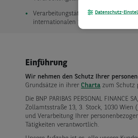
Datenschutz-Einste
Verarbeitungstätigkeiten im Zusamm
internationalen Sanktionen (Einfrie
Einführung
Wir nehmen den Schutz Ihrer personen
Grundsätze in ihrer
Charta
zum Schutz 
Die BNP PARIBAS PERSONAL FINANCE SA, 
Zollamtsstraße 13, 3. Stock, 1030 Wien (
und Verarbeitung Ihrer personenbezog
Tätigkeiten verantwortlich.