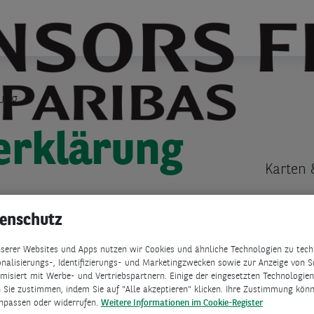
rs Finanz Mastercard
en und Antworten
ung
ischer Ratenkredit
ulare und Anträge
 uns
erklärung
e-Banking
akt
ere
Karten 
tenschutz
tigste Änderungen
serer Websites und Apps nutzen wir Cookies und ähnliche Technologien zu techn
r BNP Paribas-Gruppe der Schutz Ihrer personenbe
nalisierungs-, Identifizierungs- und Marketingzwecken sowie zur Anzeige von S
isiert mit Werbe- und Vertriebspartnern. Einige der eingesetzten Technologien 
wir die folgenden Informationen transparenter ge
 Sie zustimmen, indem Sie auf "Alle akzeptieren" klicken. Ihre Zustimmung könne
npassen oder widerrufen.
Weitere Informationen im Cookie-Register
nhang mit Marketingaktivitäten