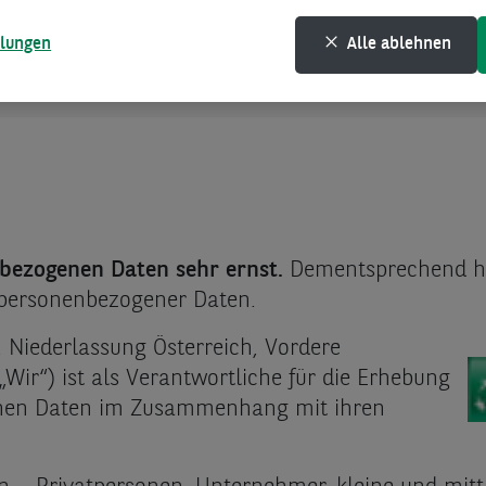
llungen
Alle ablehnen
enhang mit der Bekämpfung von Geldwäsche und T
ren von Vermögenswerten)
bezogenen Daten sehr ernst.
Dementsprechend ha
personenbezogener Daten.
Niederlassung Österreich, Vordere
„Wir“) ist als Verantwortliche für die Erhebung
enen Daten im Zusammenhang mit ihren