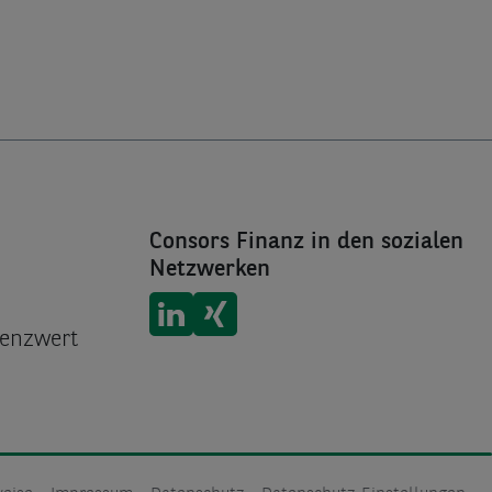
Consors Finanz in den sozialen
Netzwerken
Consors Finanz auf
Consors Finanz auf
LinkedIn
Xing
renzwert