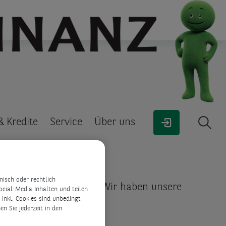
& Kredite
Service
Über uns
isch oder rechtlich
zogenen Daten wichtig. Wir haben unsere
ocial-Media Inhalten und teilen
inkl. Cookies sind unbedingt
staltet haben:
n Sie jederzeit in den