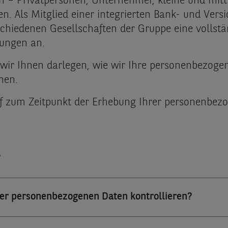
den – Privatpersonen, Unternehmer, kleine und m
en.
Als Mitglied einer integrierten Bank- und Ver
hiedenen Gesellschaften der Gruppe eine vollstän
tungen an.
wir Ihnen darlegen, wie wir Ihre personenbezogen
nen.
f zum Zeitpunkt der Erhebung Ihrer personenbezo
?
rer personenbezogenen Daten kontrollieren?